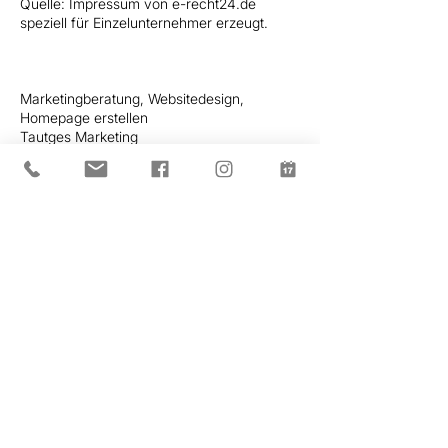
Quelle: Impressum von e-recht24.de
speziell für Einzelunternehmer erzeugt.
Marketingberatung, Websitedesign,
Homepage erstellen
Tautges Marketing
Inh.: Timo Tautges
Auf Zweikreuz 15
54666 Irrel / Eifel
www.tautges-marketing.com
Kontakt:
Telefon: 0170/2830576
E-Mail:
mail@tautges-marketing.com
Chiropraktik Riehl
+49 (0) 6554 900 3630
office@chiropraktik-riehl.de